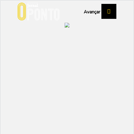
Avançar
TRAIL/CORRIDA
Três Pódios na Costa
Nova
VAGOS
Partilhar:
O PONTO
25 AGOSTO 2022 | 11:24
A Corrida Popular da Costa Nova que teve lugar no