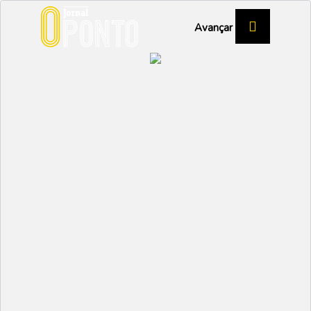
Avançar
INSTITUTO DE EMPREGO E FORMAÇÃO
PROFISSIONAL
“Qualquer pessoa,
mesmo empregada,
pode tirar uma
especialização”
REGIÃO DE AVEIRO
Partilhar:
NUNO MARGARIDO