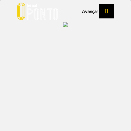
Avançar
SAÚDE
Óscar Gaspar foi
reeleito como presidente
da Hospitalização
Privada
SAÚDE
Partilhar:
EMIDIO
29 JUNHO 2023 | 11:59