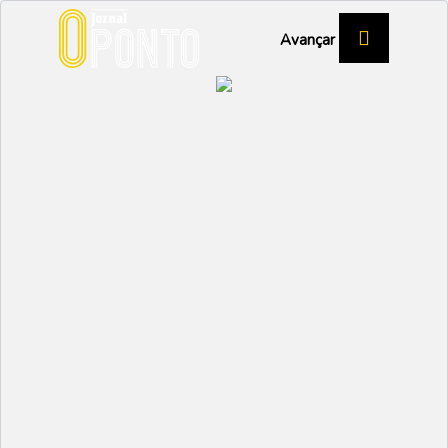
Avançar
Um Natal mais próximo
para quem vive só
SÉNIOR
Partilhar:
EMIDIO
05 DEZEMBRO 2025 |
10:44
O Município de Ílhavo volta a lançar a iniciativa