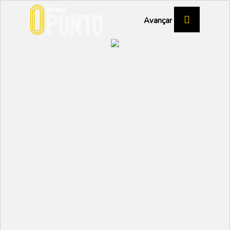
Avançar
EVENTO
Caminhada solidária
reúne cerca de 300
pessoas em Santo André
de Vagos
SOCIAL
Partilhar:
EMIDIO
06 NOVEMBRO 2025 |