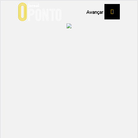
Avançar
X FEIRA DA ABÓBORA
Das pápas aos doces,
abóbora convida à mesa
VAGOS
Partilhar:
SANDRA OLIVEIRA
12 OUTUBRO 2022 | 16:46
O largo de São Miguel em Soza voltou a receber a