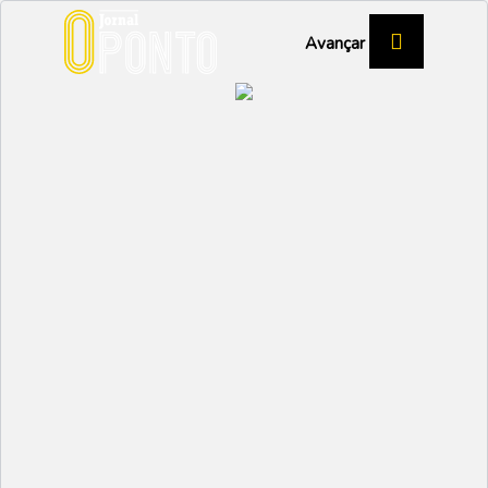
Avançar
Uma tecnologia para
créditos de carbono e
um legado para a
humanidade
TECNOLOGIA
Partilhar:
EMIDIO
28 JUNHO 2023 | 15:35