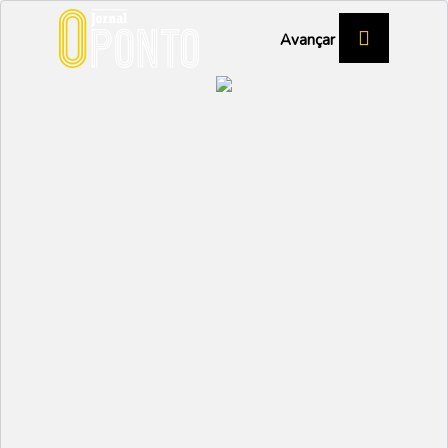
Avançar
EVANGELISTA LOUREIRO – O MESTRE
GADELHA QUE MARCA A ARTE XÁVEGA
Barcos de uma vida
inteira
VAGOS
Partilhar:
EMIDIO
19 JULHO 2023 | 17:40