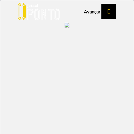
Avançar
RESPONSABILIDADE SOCIAL
Bombeiros de Vagos
vencem iniciativa Bairro
Feliz
VAGOS
Partilhar:
SANDRA OLIVEIRA
10 NOVEMBRO 2022 |
15:02