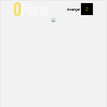
Avançar
QUINTÃ
Ciúmes terão levado
marido a assassinar
jovem venezuelana
VAGOS
Partilhar:
EMIDIO
28 AGOSTO 2024 | 12:33