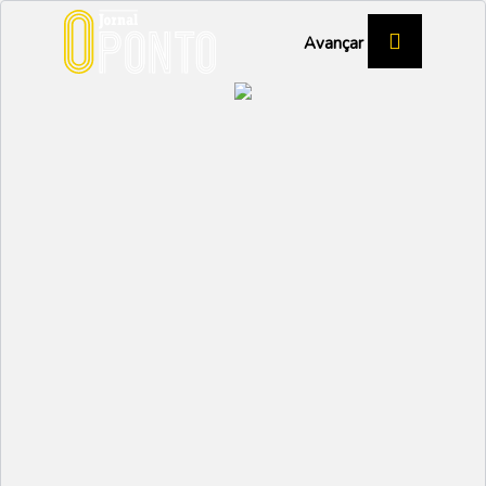
Avançar
VAGOS SENSATION GOURMET
Crescer sem perder a
essência é receita para o
sucesso
VAGOS
Partilhar:
EMIDIO
04 JULHO 2024 | 10:37