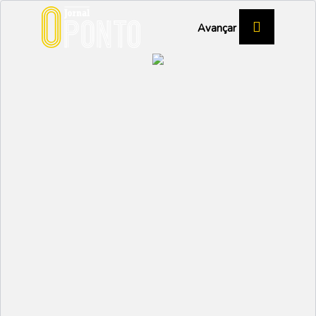
Avançar
EMPRESAS
Ministra Ana Abrunhosa
na inauguração da
Mplatic
VAGOS
Partilhar: