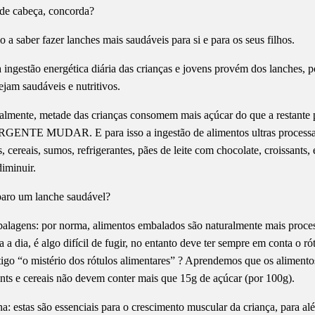
de cabeça, concorda?
 a saber fazer lanches mais saudáveis para si e para os seus filhos.
ingestão energética diária das crianças e jovens provém dos lanches, po
ejam saudáveis e nutritivos.
almente, metade das crianças consomem mais açúcar do que a restante
RGENTE MUDAR. E para isso a ingestão de alimentos ultras process
s, cereais, sumos, refrigerantes, pães de leite com chocolate, croissants,
diminuir.
aro um lanche saudável?
balagens: por norma, alimentos embalados são naturalmente mais proce
a a dia, é algo difícil de fugir, no entanto deve ter sempre em conta o rót
igo “o mistério dos rótulos alimentares” ? Aprendemos que os aliment
ants e cereais não devem conter mais que 15g de açúcar (por 100g).
ína: estas são essenciais para o crescimento muscular da criança, para al