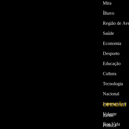
Mira
Ílhavo
Região de Ave
Saúde
Economia
Desporto
Educação
Cultura
Tecnologia
Nacional
Internacional
OPINIÃO
Volante
Ideias
Boa Vida
Política