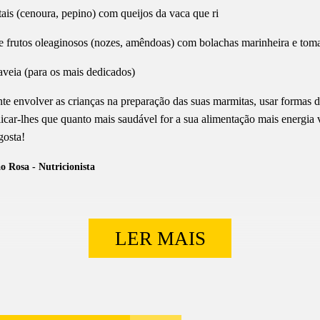
etais (cenoura, pepino) com queijos da vaca que ri
 frutos oleaginosos (nozes, amêndoas) com bolachas marinheira e toma
veia (para os mais dedicados)
te envolver as crianças na preparação das suas marmitas, usar formas di
licar-lhes que quanto mais saudável for a sua alimentação mais energia v
gosta!
o Rosa - Nutricionista
LER MAIS