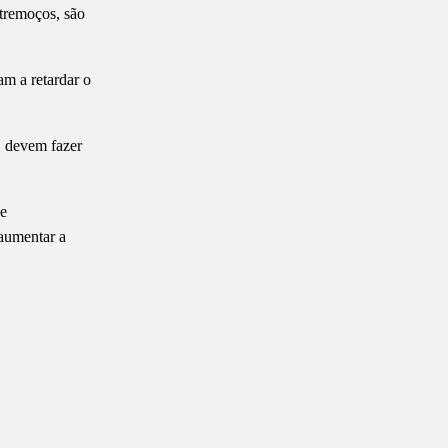
 tremoços, são
am a retardar o
, devem fazer
 e
 aumentar a