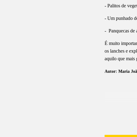
- Palitos de veg
- Um punhado de
- Panquecas de a
É muito importan
os lanches e exp
aquilo que mais 
Autor: Maria Joã