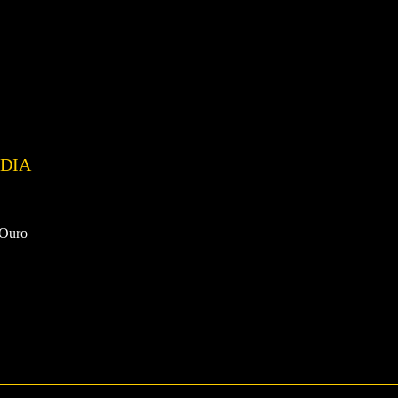
DIA
 Ouro