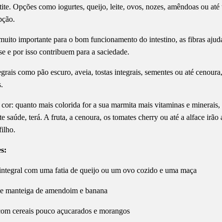
etite. Opções como iogurtes, queijo, leite, ovos, nozes, amêndoas ou até
pção.
: muito importante para o bom funcionamento do intestino, as fibras ajud
se e por isso contribuem para a saciedade.
grais como pão escuro, aveia, tostas integrais, sementes ou até cenoura
s.
cor: quanto mais colorida for a sua marmita mais vitaminas e minerais,
 saúde, terá. A fruta, a cenoura, os tomates cherry ou até a alface irão
ilho.
es:
integral com uma fatia de queijo ou um ovo cozido e uma maça
 de manteiga de amendoim e banana
 com cereais pouco açucarados e morangos