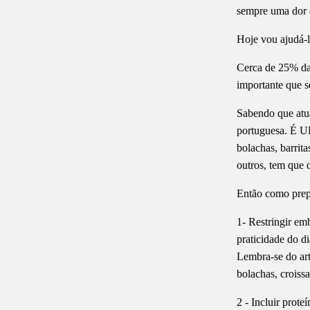
sempre uma dor 
Hoje vou ajudá-lo
Cerca de 25% da 
importante que s
Sabendo que atu
portuguesa. É U
bolachas, barrita
outros, tem que 
Então como prep
1- Restringir em
praticidade do di
Lembra-se do art
bolachas, croiss
2 - Incluir prote