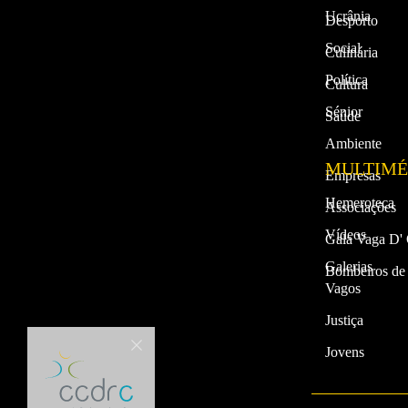
Ucrânia
Desporto
Social
Culinária
Política
Cultura
Sénior
Saúde
Ambiente
MULTIMÉ
Empresas
Hemeroteca
Associações
Vídeos
Gala Vaga D'
Galerias
Bombeiros de
Vagos
Justiça
Jovens