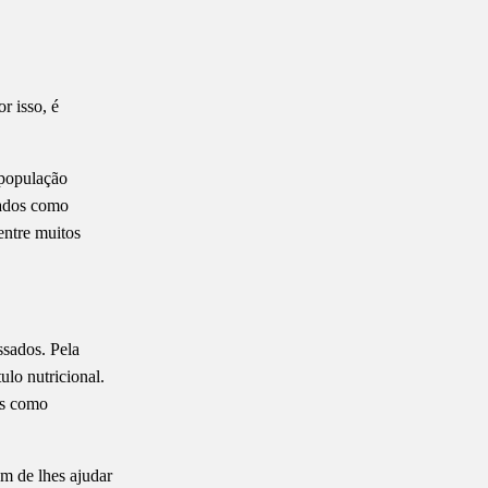
r isso, é
 população
ados como
 entre muitos
ssados. Pela
ulo nutricional.
os como
ém de lhes ajudar