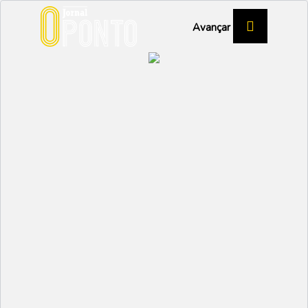
Avançar
Requalificação do
Palacete arranca em
setembro
VAGOS
Partilhar:
EMIDIO
05 SETEMBRO 2023 |
10:07