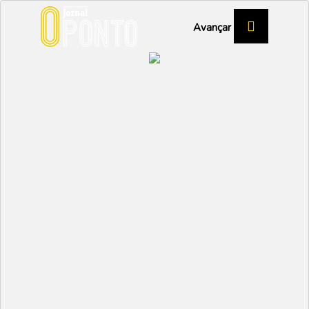
Avançar
REUNIÃO PÚBLICA DO EXECUTIVO
MUNICIPAL
Requalificação do
parque escolar de Vagos
dá primeiros passos
VAGOS