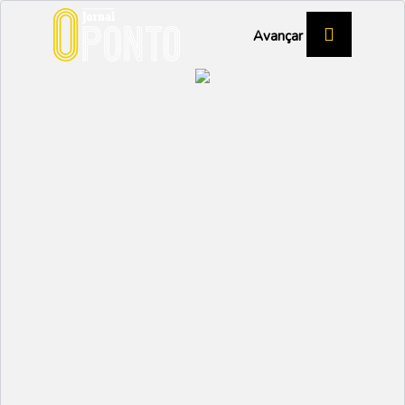
Avançar
LANÇAMENTO DE LIVRO
“Nós e um Espelho” é
uma história sobre “o
super poder de nos
amarmos”
CULTURA
Partilhar:
EMIDIO
06 NOVEMBRO 2025 |