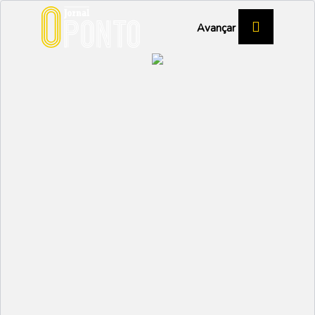
Avançar
VAGOS SENSATION GOURMET
“Vagos é emoção”
BOA VIDA
Partilhar:
EMIDIO
18 JULHO 2024 | 13:41
Chegou ao fim, no dia 7 de julho, com uma
experiência gastronómica exclusiva dedicada à
“Expressão Cultural”, a 9.ª edição do Vagos