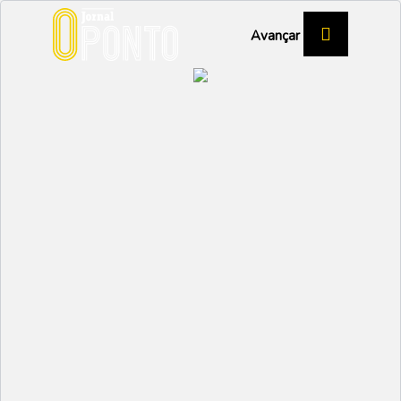
Avançar
Experiência para abrir o
apetite
DESPORTO
Partilhar:
NUNO MARGARIDO
28 SETEMBRO 2023 |
09:32
Os olhos do mundo do atletismo europeu estão, por