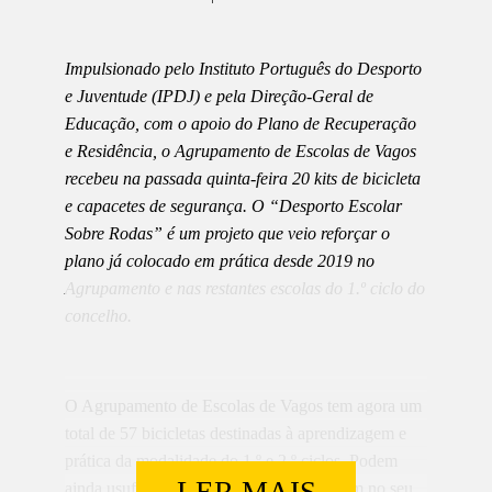
Impulsionado pelo Instituto Português do Desporto
e Juventude (IPDJ) e pela Direção-Geral de
Educação, com o apoio do Plano de Recuperação
e Residência, o Agrupamento de Escolas de Vagos
recebeu na passada quinta-feira 20 kits de bicicleta
e capacetes de segurança. O “Desporto Escolar
Sobre Rodas” é um projeto que veio reforçar o
plano já colocado em prática desde 2019 no
Agrupamento e nas restantes escolas do 1.º ciclo do
concelho.
O Agrupamento de Escolas de Vagos tem agora um
total de 57 bicicletas destinadas à aprendizagem e
prática da modalidade do 1.º e 2.º ciclos. Podem
LER MAIS
ainda usufruir os alunos do 8.º ano que têm no seu