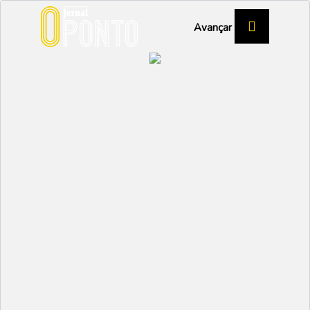
Avançar
02 Junho 2026
Simão Sousa volta a destacar-se nas
Nacional
competições nacionais de BTT
“Se as pessoas não vêm ao Porto de Aveiro, o...
02 Junho 2026