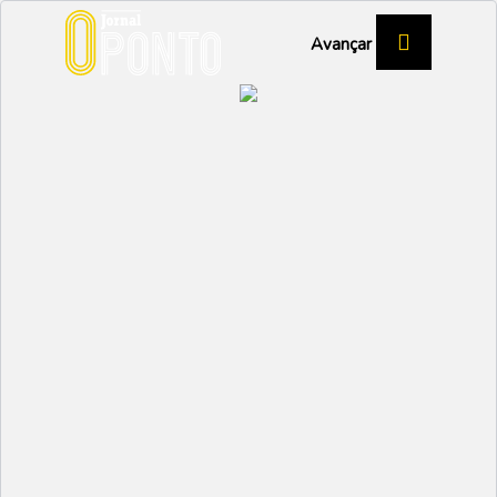
Avançar
ELEIÇÕES LEGISLATIVAS 2025
Vagos volta a dar vitória
por larga margem à AD
POLÍTICA
Partilhar:
EMIDIO
22 MAIO 2025 | 14:58
Na noite eleitoral de 18 de maio, a Aliança