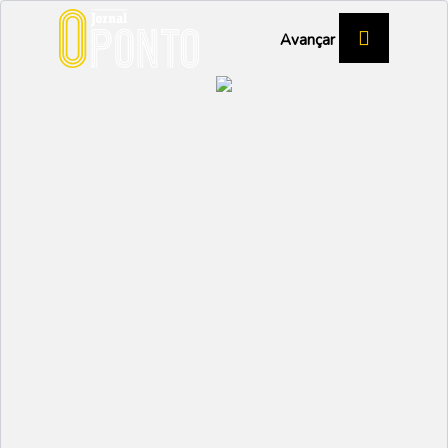
Avançar
31 Julho 2026
Política
“O desenvolvimento da freguesia
depende da capacidade de mobilizar
a comunidade”
Câmara quer demolir Casa dos Magistrados e
negociar terreno com...
31 Julho 2026