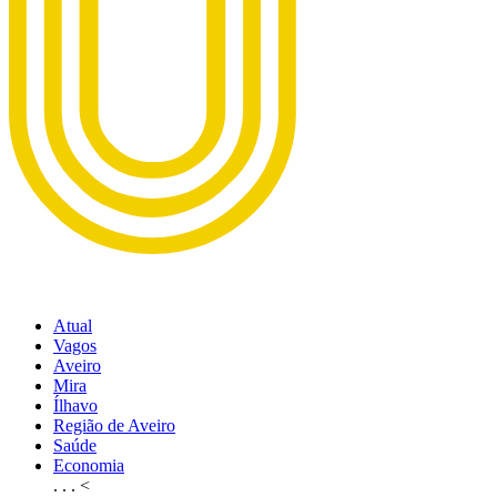
Atual
Vagos
Aveiro
Mira
Ílhavo
Região de Aveiro
Saúde
Economia
. . .
<