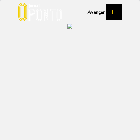
Avançar
CALVÃO
Orçamento participativo
espera candidaturas
Partilhar:
NUNO MARGARIDO
26 JANEIRO 2023 | 14:43
À semelhança do que tem acontecido em anos
anteriores, os calvoenses podem voltar a contribuir
para a evolução e crescimento da freguesia através