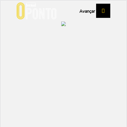
Avançar
Ílhavo
Sabores ao leme da tradição
05 Dezembro 2024