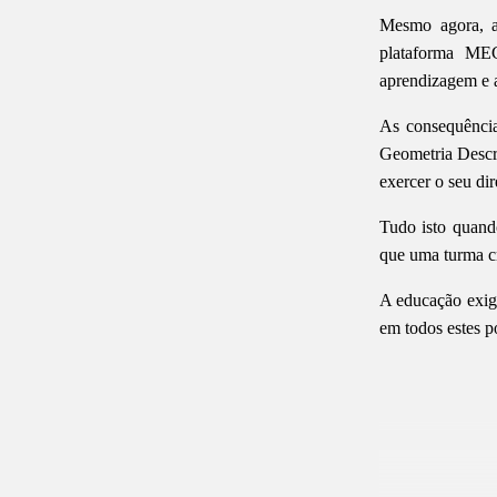
Mesmo agora, as
plataforma MEG
aprendizagem e a
As consequência
Geometria Descri
exercer o seu di
Tudo isto quand
que uma turma cr
A educação exige
em todos estes p