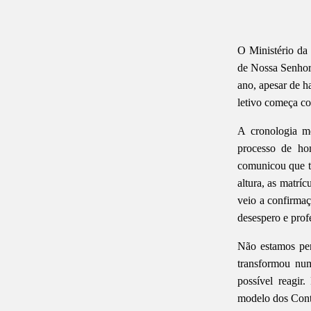
O Ministério da
de Nossa Senhor
ano, apesar de ha
letivo começa co
A cronologia m
processo de ho
comunicou que ti
altura, as matríc
veio a confirmaç
desespero e prof
Não estamos per
transformou num
possível reagir
modelo dos Cont