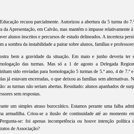
 Educação recuou parcialmente. Autorizou a abertura da 5 turma do 7.
a da Apresentação, em Calvão, mas mantém o impasse relativamente à 4
ver alunos inscritos e percursos de estudo delineados. A incerteza pers
m a sombra da instabilidade a pairar sobre alunos, famílias e professore
ostra bem a gravidade da situação. Em maio e junho deveria ter s
mologação das turmas. Mas só a 1 de agosto a Delegada Regio
nham sido enviadas para homologação 5 turmas de 5.º ano, 4 de 7.º e
ulas já estavam encerradas, o que deixou as famílias sem alternativas. 
ão: as turmas não seriam abertas. Resultado: alunos apanhados de surp
essores sem respostas.
ante um simples atraso burocrático. Estamos perante uma falha admin
a armadilha. Criou-se a ilusão de continuidade até ao momento e
. Pergunta-se: foi apenas incompetência ou houve intenção política 
ratos de Associação?