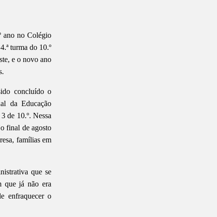
º ano no Colégio
.ª turma do 10.º
iste, e o novo ano
s.
ido concluído o
nal da Educação
 3 de 10.º. Nessa
No final de agosto
resa, famílias em
istrativa que se
m que já não era
de enfraquecer o