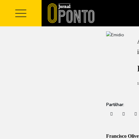
1
Partilhar
:
Francisco Olive