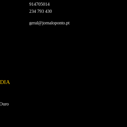
914705014
234 793 430
geral@jornaloponto.pt
DIA
 Ouro