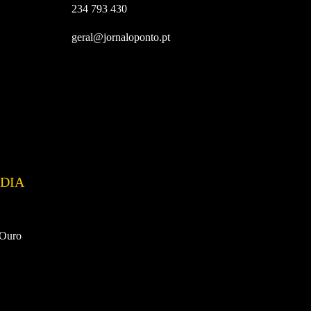
234 793 430
geral@jornaloponto.pt
DIA
 Ouro