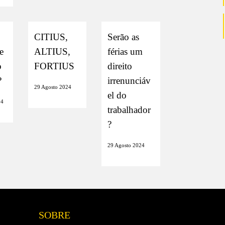
CITIUS,
Serão as
e
ALTIUS,
férias um
o
FORTIUS
direito
?
irrenunciáv
29 Agosto 2024
el do
24
trabalhador
?
29 Agosto 2024
SOBRE