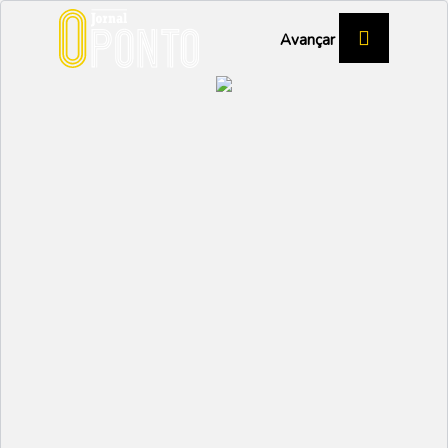
Avançar
06 Maio 2022
“Não sei o que vai acontecer lá, nem
Ucrânia
se terei para onde ir”
“Como é que vocês sabem que o mel é doce...
06 Maio 2022