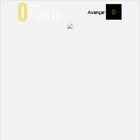
Avançar
Social
Grupos de Ouca e Salgueiro animam Carnaval de
Vale de...
26 Fevereiro 2026