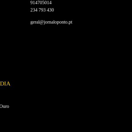
914705014
234 793 430
geral@jornaloponto.pt
DIA
 Ouro