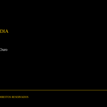
DIA
 Ouro
 DIREITOS RESERVADOS