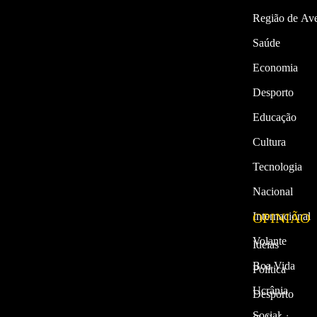
Região de Ave
Saúde
Economia
Desporto
Educação
Cultura
Tecnologia
Nacional
Internacional
OPINIÃO
Volante
Ideias
Boa Vida
Política
Ucrânia
Desporto
Social