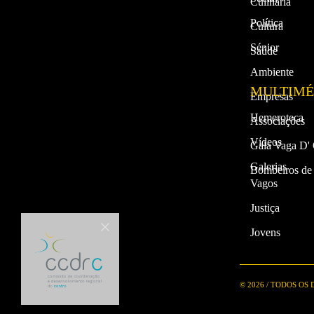
Culinária
Política
Cultura
Sénior
Saúde
Ambiente
MULTIMÉ
Empresas
Hemeroteca
Associações
Vídeos
Gala Vaga D'
Galerias
Bombeiros de
Vagos
Justiça
Jovens
© 2026 / TODOS OS