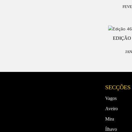
FEVE
EDIÇÃO 
JAN
SECÇÕES
Vagos
Aveiro
Mira
Ílhavo