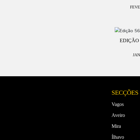
FEVE
EDIÇÃO 
JAN
SECÇÕES
Vagos
Aveiro
Mira
Ílhavo