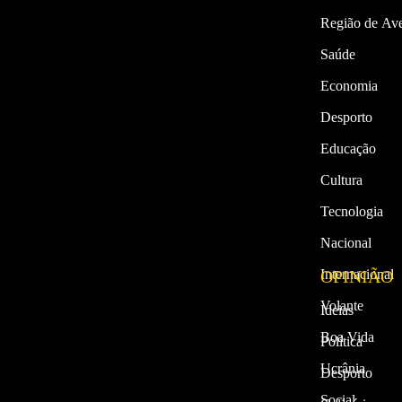
Região de Ave
Saúde
Economia
Desporto
Educação
Cultura
Tecnologia
Nacional
Internacional
OPINIÃO
Volante
Ideias
Boa Vida
Política
Ucrânia
Desporto
Social