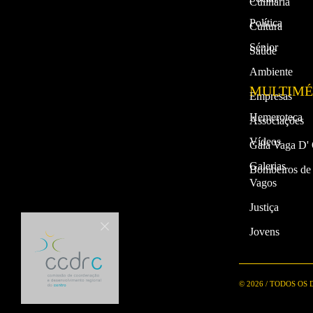
Culinária
Política
Cultura
Sénior
Saúde
Ambiente
MULTIMÉ
Empresas
Hemeroteca
Associações
Vídeos
Gala Vaga D'
Galerias
Bombeiros de
Vagos
Justiça
Jovens
© 2026 / TODOS OS