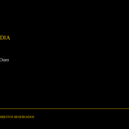
DIA
 Ouro
 DIREITOS RESERVADOS