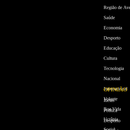
Região de Ave
Saúde
Economia
Desporto
Educação
Cultura
Tecnologia
Nacional
Internacional
OPINIÃO
Volante
Ideias
Boa Vida
Política
Ucrânia
Desporto
Social