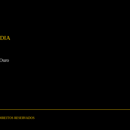
DIA
 Ouro
 DIREITOS RESERVADOS