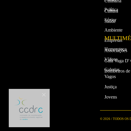
Culinária
Política
Cultura
Sénior
Saúde
Ambiente
MULTIMÉ
Empresas
Hemeroteca
Associações
Vídeos
Gala Vaga D'
Galerias
Bombeiros de
Vagos
Justiça
Jovens
© 2026 / TODOS OS