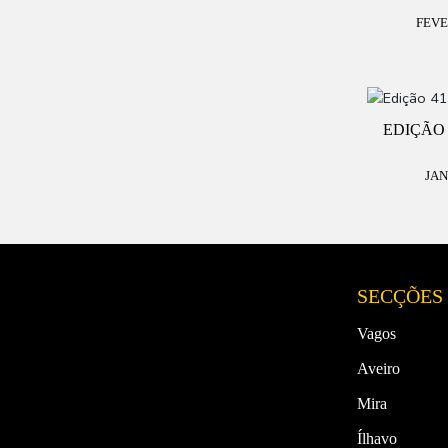
FEVE
EDIÇÃO 
JAN
SECÇÕES
Vagos
Aveiro
Mira
Ílhavo