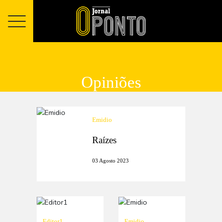
Opiniões
Emidio
Raízes
03 Agosto 2023
Editor1
Emidio