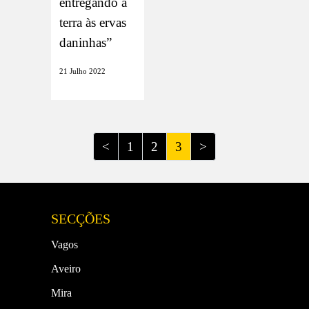
entregando a
terra às ervas
daninhas”
21 Julho 2022
<
1
2
3
>
SECÇÕES
Vagos
Aveiro
Mira